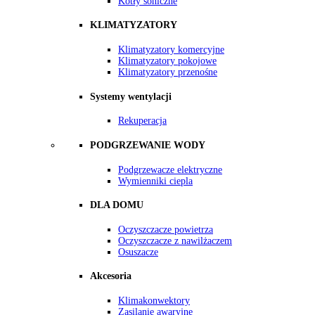
Kotły soniczne
KLIMATYZATORY
Klimatyzatory komercyjne
Klimatyzatory pokojowe
Klimatyzatory przenośne
Systemy wentylacji
Rekuperacja
PODGRZEWANIE WODY
Podgrzewacze elektryczne
Wymienniki ciepla
DLA DOMU
Oczyszczacze powietrza
Oczyszczacze z nawilżaczem
Osuszacze
Akcesoria
Klimakonwektory
Zasilanie awaryjne