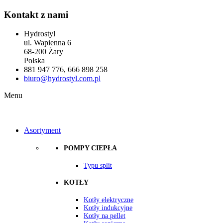
Kontakt z nami
Hydrostyl
ul. Wapienna 6
68-200 Żary
Polska
881 947 776, ​666 898 258
biuro@hydrostyl.com.pl
Menu
Menu
Wstecz
Asortyment
POMPY CIEPŁA
Typu split
KOTŁY
Kotły elektryczne
Kotły indukcyjne
Kotły na pellet