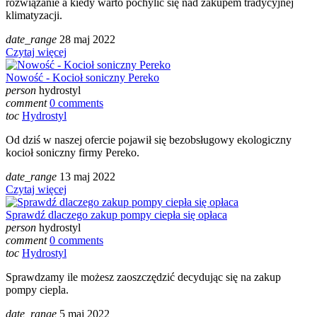
rozwiązanie a kiedy warto pochylić się nad zakupem tradycyjnej
klimatyzacji.
date_range
28
maj
2022
Czytaj więcej
Nowość - Kocioł soniczny Pereko
person
hydrostyl
comment
0 comments
toc
Hydrostyl
Od dziś w naszej ofercie pojawił się bezobsługowy ekologiczny
kocioł soniczny firmy Pereko.
date_range
13
maj
2022
Czytaj więcej
Sprawdź dlaczego zakup pompy ciepła się opłaca
person
hydrostyl
comment
0 comments
toc
Hydrostyl
Sprawdzamy ile możesz zaoszczędzić decydując się na zakup
pompy ciepla.
date_range
5
maj
2022