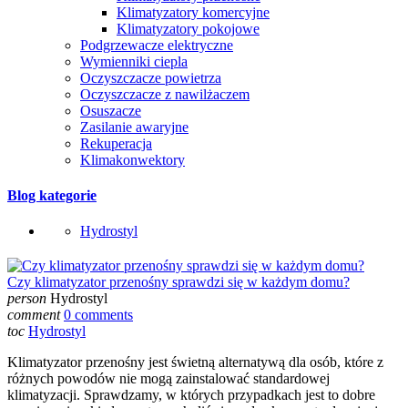
Klimatyzatory komercyjne
Klimatyzatory pokojowe
Podgrzewacze elektryczne
Wymienniki ciepla
Oczyszczacze powietrza
Oczyszczacze z nawilżaczem
Osuszacze
Zasilanie awaryjne
Rekuperacja
Klimakonwektory
Blog kategorie
Hydrostyl
Czy klimatyzator przenośny sprawdzi się w każdym domu?
person
Hydrostyl
comment
0 comments
toc
Hydrostyl
Klimatyzator przenośny jest świetną alternatywą dla osób, które z
różnych powodów nie mogą zainstalować standardowej
klimatyzacji. Sprawdzamy, w których przypadkach jest to dobre