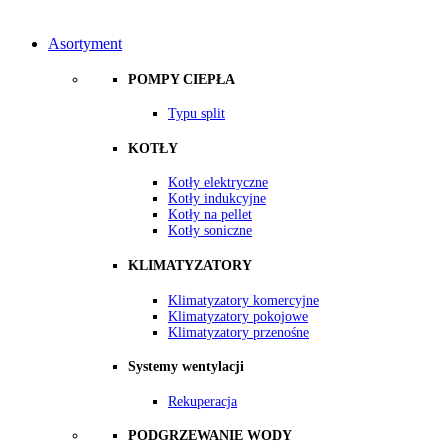
Menu
Wstecz
Asortyment
POMPY CIEPŁA
Typu split
KOTŁY
Kotły elektryczne
Kotły indukcyjne
Kotły na pellet
Kotły soniczne
KLIMATYZATORY
Klimatyzatory komercyjne
Klimatyzatory pokojowe
Klimatyzatory przenośne
Systemy wentylacji
Rekuperacja
PODGRZEWANIE WODY