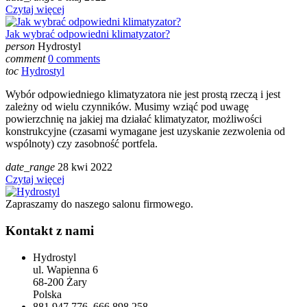
Czytaj więcej
Jak wybrać odpowiedni klimatyzator?
person
Hydrostyl
comment
0 comments
toc
Hydrostyl
Wybór odpowiedniego klimatyzatora nie jest prostą rzeczą i jest
zależny od wielu czynników. Musimy wziąć pod uwagę
powierzchnię na jakiej ma działać klimatyzator, możliwości
konstrukcyjne (czasami wymagane jest uzyskanie zezwolenia od
wspólnoty) czy zasobność portfela.
date_range
28
kwi
2022
Czytaj więcej
Zapraszamy do naszego salonu firmowego.
Kontakt z nami
Hydrostyl
ul. Wapienna 6
68-200 Żary
Polska
881 947 776, ​666 898 258