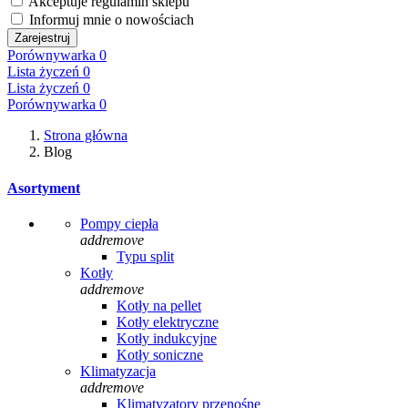
Akceptuje regulamin sklepu
Informuj mnie o nowościach
Zarejestruj
Porównywarka
0
Lista życzeń
0
Lista życzeń
0
Porównywarka
0
Strona główna
Blog
Asortyment
Pompy ciepła
add
remove
Typu split
Kotły
add
remove
Kotły na pellet
Kotły elektryczne
Kotły indukcyjne
Kotły soniczne
Klimatyzacja
add
remove
Klimatyzatory przenośne