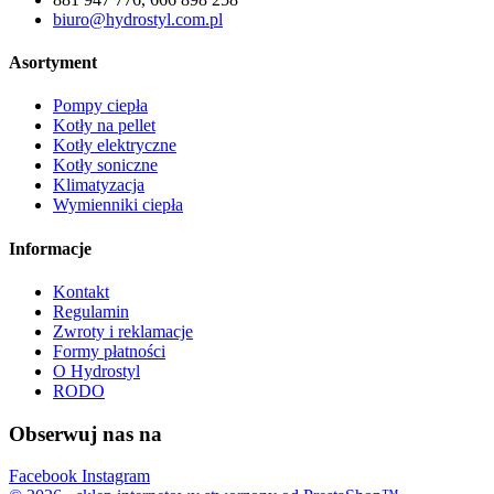
biuro@hydrostyl.com.pl
Asortyment
Pompy ciepła
Kotły na pellet
Kotły elektryczne
Kotły soniczne
Klimatyzacja
Wymienniki ciepła
Informacje
Kontakt
Regulamin
Zwroty i reklamacje
Formy płatności
O Hydrostyl
RODO
Obserwuj nas na
Facebook
Instagram