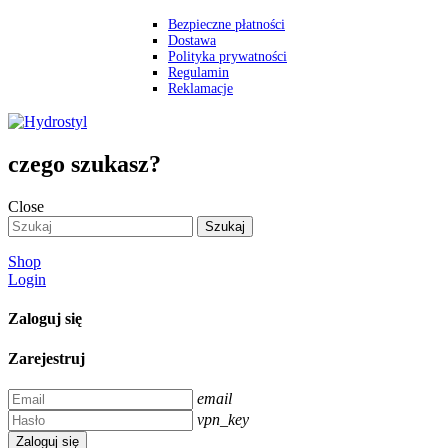
Bezpieczne płatności
Dostawa
Polityka prywatności
Regulamin
Reklamacje
czego szukasz?
Close
Szukaj
Shop
Login
Zaloguj się
Zarejestruj
email
vpn_key
Zaloguj się